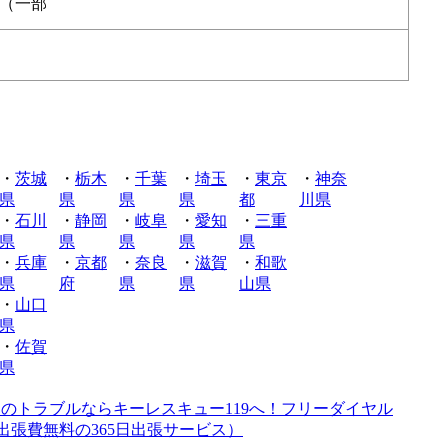
（一部
・
茨城
・
栃木
・
千葉
・
埼玉
・
東京
・
神奈
県
県
県
県
都
川県
・
石川
・
静岡
・
岐阜
・
愛知
・
三重
県
県
県
県
県
・
兵庫
・
京都
・
奈良
・
滋賀
・
和歌
県
府
県
県
山県
・
山口
県
・
佐賀
県