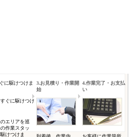
すぐに駆けつけま
3.お見積り・作業開
4.作業完了・お支払
始
い
くのエリアを巡
中の作業スタッ
が駆けつけま
到着後、作業内
お客様に作業箇所