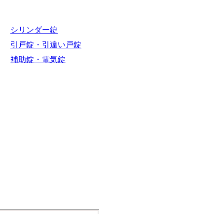
おすすめの鍵
シリンダー錠
引戸錠・引違い戸錠
補助錠・電気錠