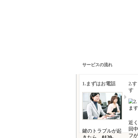
サービスの流れ
1.まずはお電話
2.
す
近
回
鍵のトラブルが起
フ
きたら、
0120-