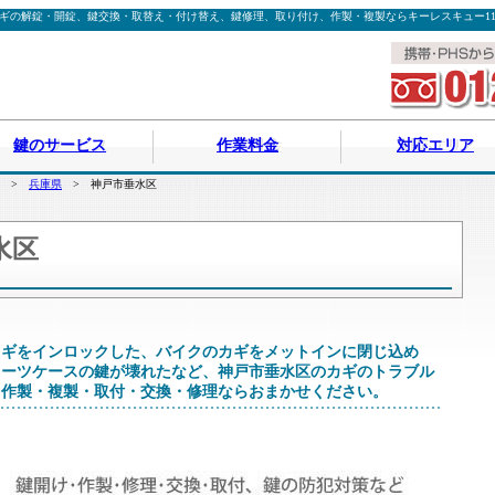
ギの解錠・開錠、鍵交換・取替え・付け替え、鍵修理、取り付け、作製・複製ならキーレスキュー11
鍵のサービス
作業料金
対応エリア
>
兵庫県
> 神戸市垂水区
水区
カギをインロックした、バイクのカギをメットインに閉じ込め
スーツケースの鍵が壊れたなど、神戸市垂水区のカギのトラブル
・作製・複製・取付・交換・修理ならおまかせください。