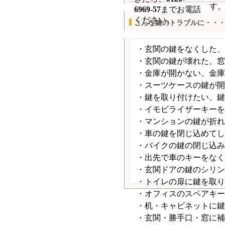
す
6969-57
までお電話
ください。
こんな鍵のトラブルに・・
・玄関の鍵をなくした、
・玄関の鍵が壊れた、窓
・金庫が開かない、金庫
・スーツケースの鍵が開
・鍵を取り付けたい、鍵
・イモビライザーキーを
・マンションの鍵が折れ
・車の鍵を閉じ込めてし
・バイクの鍵の閉じ込み
・出先で車のキーをなく
・玄関ドアの鍵のシリン
・トイレの扉に鍵を取り
・オフィスのスペアキー
・机・キャビネットに鍵
・玄関・勝手口・窓に補