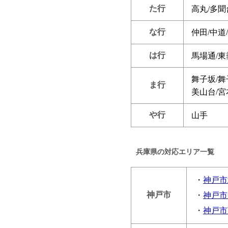
た行
高丸/多聞
な行
仲田/中道
は行
馬場通/東
舞子坂/舞
ま行
美山台/宮
や行
山手
兵庫県の対応エリア一覧
・
神戸市
神戸市
・
神戸市
・
神戸市