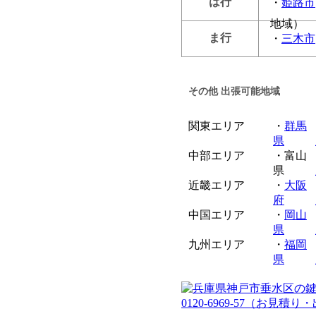
は行
・
姫路市
地域）
ま行
・
三木市
その他 出張可能地域
関東エリア
・
群馬
県
中部エリア
・富山
県
近畿エリア
・
大阪
府
中国エリア
・
岡山
県
九州エリア
・
福岡
県