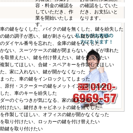
。
容・料金の確認を
の確認をしていた
していただき、作
だき、お支払いと
・
業を開始いたしま
なります。
す。
車の鍵をなくした、バイクの鍵を無くした、鍵を紛失した
の鍵の調子が悪い、鍵が刺さらない、鍵が回らない
のダイヤル番号を忘れた、金庫の鍵をなくした
かない、スーツケースの鍵が閉まらない、カギが壊れた
を取替えたい、鍵を付け替えたい、鍵を交換したい
複製してほしい、合鍵・スペアキーを作製してほしい
た、家に入れない、鍵が開かなくなった
まった、車の鍵をインロックしてしまった
、原付・スクーターの鍵をメットインに閉じ込めた
した、車のキーを紛失した
ダーのぐらつきが気になる、家の鍵を交換したい
付けたい、鍵付きキャビネットの鍵を無くした
を作製してほしい、オフィスの鍵が開かなくなった
を取り付けたい、ロッカーの鍵を付け替えたい
助鍵を取り付けたい