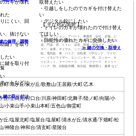
のカギが壊れ
取替えたい
・引越しをしたのでカギを付け替えた
れた
い
りにくい、回
・デジタル錠にしたい
【 主な対応箇所 】
・トイレのカギが壊れたので付け替え
い、抜けない
てほしい
住宅、マンション、アパート、事務所、会社、店舗、ビ
・防犯性の優れたカギに交換したい
ル、物置、倉庫、玄関ドア（引き戸・開き戸）、勝手口
 鍵の修理・調整
助鍵）を取り
扉、門扉、窓、トイレ、浴室、部屋、室内ドア、シャッ
≫ 鍵の交換・取替え
ター、金庫、ダイヤル、シリンダー、テンキー、電子
錠、電気錠、車、バイク、自転車、U字ロック、ワイヤ
したい
ー、イモビライザー、エンジンキー、机、ロッカー、キ
ャビネット、スーツケース、トランクケース、キャリー
に鍵を取り付
バッグ、鞄、自動販売機、南京錠、郵便受け、書庫 など
一覧
い
ネットなどに
谷町/旭が丘/泉が丘/歌敷山/王居殿/大町/乙木
≫ 鍵の取り付け
ケ丘/上高丸/狩口台/川原/神田町/北舞子/陸ノ町/向陽/小
山/小束山手/小束山本町/五色山/御霊町
が丘/塩屋北町/塩屋台/塩屋町/清水が丘/清水通/下畑町/松
山/神陵台/神和台/清玄町/星陵台