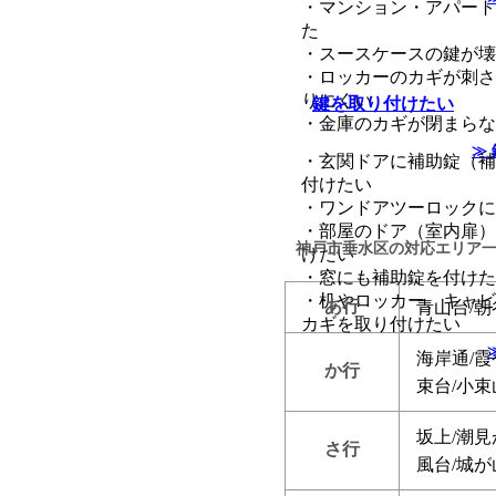
・マンション・アパート
た
・スースケースの鍵が壊
・ロッカーのカギが刺さ
りにくい
鍵を取り付けたい
・金庫のカギが閉まらな
≫
・玄関ドアに補助錠（補
付けたい
・ワンドアツーロックに
・部屋のドア（室内扉）
神戸市垂水区の対応エリア
けたい
・窓にも補助錠を付けた
・机やロッカー、キャビ
あ行
青山台/朝
カギを取り付けたい
海岸通/霞
か行
束台/小束
坂上/潮見
さ行
風台/城が