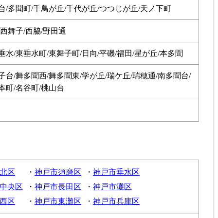
台/多聞町/千鳥が丘/千代が丘/つつじが丘/天ノ下町
/西舞子/西脇/野田通
垂水/東垂水町/東舞子町/日向/平磯/福田/星が丘/本多聞
子台/舞多聞西/舞多聞東/学が丘/瑞ケ丘/瑞穂通/南多聞台/
本町/名谷町/桃山台
北区
・
神戸市須磨区
・
神戸市垂水区
中央区
・
神戸市長田区
・
神戸市灘区
西区
・
神戸市東灘区
・
神戸市兵庫区