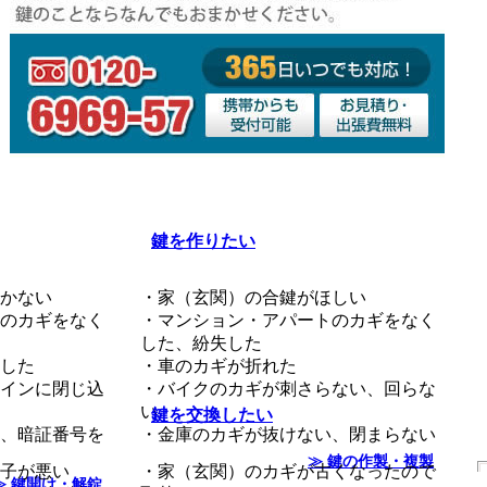
鍵を作りたい
かない
・家（玄関）の合鍵がほしい
のカギをなく
・マンション・アパートのカギをなく
した、紛失した
した
・車のカギが折れた
インに閉じ込
・バイクのカギが刺さらない、回らな
い
鍵を交換したい
、暗証番号を
・金庫のカギが抜けない、閉まらない
≫ 鍵の作製・複製
子が悪い
・家（玄関）のカギが古くなったので
≫ 鍵開け・解錠