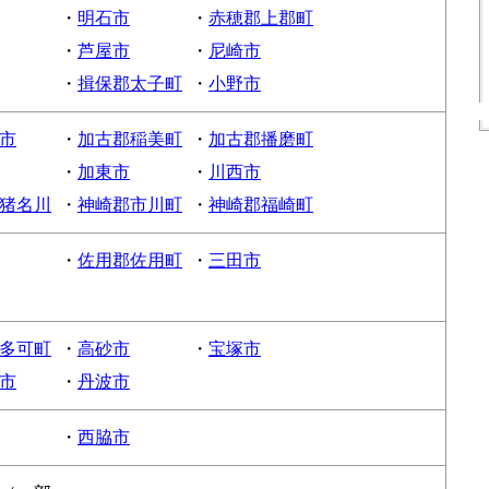
・
明石市
・
赤穂郡上郡町
・
芦屋市
・
尼崎市
・
揖保郡太子町
・
小野市
市
・
加古郡稲美町
・
加古郡播磨町
・
加東市
・
川西市
猪名川
・
神崎郡市川町
・
神崎郡福崎町
・
佐用郡佐用町
・
三田市
多可町
・
高砂市
・
宝塚市
市
・
丹波市
・
西脇市