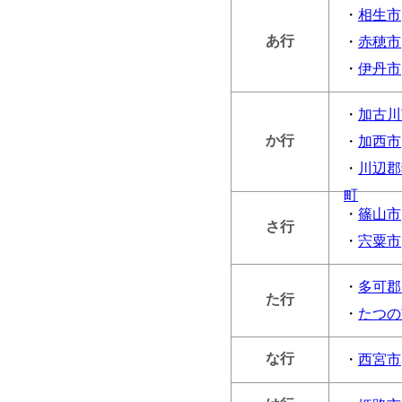
・
相生市
あ行
・
赤穂市
・
伊丹市
・
加古川
か行
・
加西市
・
川辺郡
町
・
篠山市
さ行
・
宍粟市
・
多可郡
た行
・
たつの
な行
・
西宮市