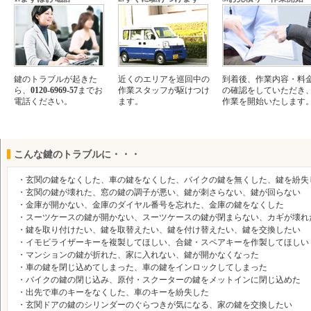
鍵のトラブルが起きた
近くのエリアを巡回中の
到着後、作業内容・料
ら、
0120-6969-57
までお
作業スタッフが駆けつけ
の確認をしていただき
電話ください。
ます。
作業を開始いたします
こんな鍵のトラブルに・・・
・玄関の鍵をなくした、車の鍵をなくした、バイクの鍵を無くした、鍵を紛失
・玄関の鍵が壊れた、窓の鍵の調子が悪い、鍵が刺さらない、鍵が回らない
・金庫が開かない、金庫のダイヤル番号を忘れた、金庫の鍵をなくした
・スーツケースの鍵が開かない、スーツケースの鍵が閉まらない、カギが壊れ
・鍵を取り付けたい、鍵を取替えたい、鍵を付け替えたい、鍵を交換したい
・イモビライザーキーを複製してほしい、合鍵・スペアキーを作製してほしい
・マンションの鍵が折れた、家に入れない、鍵が開かなくなった
・車の鍵を閉じ込めてしまった、車の鍵をインロックしてしまった
・バイクの鍵の閉じ込み、原付・スクーターの鍵をメットインに閉じ込めた
・出先で車のキーをなくした、車のキーを紛失した
・玄関ドアの鍵のシリンダーのぐらつきが気になる、家の鍵を交換したい