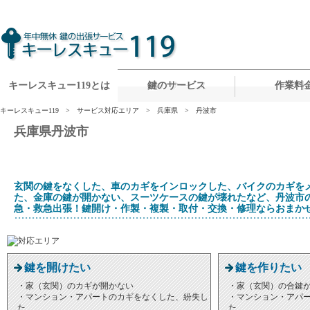
兵庫県丹波市の鍵屋さん。鍵開け・カギの解錠・開錠、鍵交換・取替え・付け替え、鍵修理、取り付
キーレスキュー119とは
鍵のサービス
作業料
キーレスキュー119
>
サービス対応エリア
>
兵庫県
> 丹波市
兵庫県丹波市
玄関の鍵をなくした、車のカギをインロックした、バイクのカギを
た、金庫の鍵が開かない、スーツケースの鍵が壊れたなど、丹波市
急・救急出張！鍵開け・作製・複製・取付・交換・修理ならおまか
鍵を開けたい
鍵を作りたい
・家（玄関）のカギが開かない
・家（玄関）の合鍵
・マンション・アパートのカギをなくした、紛失し
・マンション・アパ
た
た