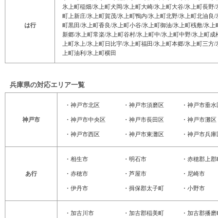
氷上町稲畑/氷上町犬岡/氷上町大崎/氷上町大谷/氷上町長野/
町上新庄/氷上町賀茂/氷上町鴨内/氷上町北野/氷上町北油良/
は行
町黒田/氷上町香良/氷上町小谷/氷上町御油/氷上町桟敷/氷上
新郷/氷上町常楽/氷上町谷村/氷上町中/氷上町中野/氷上町成
上町氷上/氷上町日比宇/氷上町福田/氷上町本郷/氷上町三方/
上町油利/氷上町横田
兵庫県の対応エリア一覧
・
神戸市北区
・
神戸市須磨区
・
神戸市垂水
神戸市
・
神戸市中央区
・
神戸市長田区
・
神戸市灘区
・
神戸市西区
・
神戸市東灘区
・
神戸市兵庫
・
相生市
・
明石市
・
赤穂郡上郡
あ行
・
赤穂市
・
芦屋市
・
尼崎市
・
伊丹市
・
揖保郡太子町
・
小野市
・
加古川市
・
加古郡稲美町
・
加古郡播磨