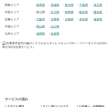
関東エリア
・
群馬県
・
茨城県
・
栃木県
・
千葉県
・
埼玉県
中部エリア
・富山県
・
石川県
・
静岡県
・
岐阜県
・
愛知県
近畿エリア
・
大阪府
・
兵庫県
・
京都府
・
奈良県
・
滋賀県
中国エリア
・
岡山県
・
山口県
九州エリア
・
福岡県
・
佐賀県
サービスの流れ
1.まずはお電話
2.すぐに駆けつけます
3.お見積り・作業開始