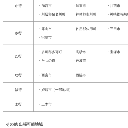
か行
・
加西市
・
加東市
・
川西市
・
川辺郡猪名川町
・
神崎郡市川町
・
神崎郡福崎
・
篠山市
・
佐用郡佐用町
・
三田市
さ行
・
宍粟市
・
多可郡多可町
・
高砂市
・
宝塚市
た行
・
たつの市
・
丹波市
な行
・
西宮市
・
西脇市
は行
・
姫路市
（一部地域）
ま行
・
三木市
その他 出張可能地域