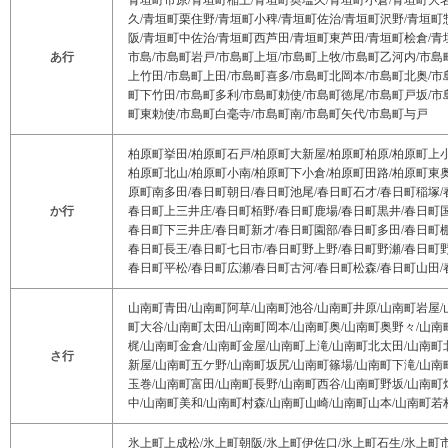
青垣町市原/青垣町稲土/青垣町奥塩久/青垣町小倉/青垣町大
久/青垣町栗住野/青垣町小稗/青垣町佐治/青垣町沢野/青垣町
阪/青垣町中佐治/青垣町西芦田/青垣町東芦田/青垣町桧倉/青
あ行
市島/市島町岩戸/市島町上垣/市島町上牧/市島町乙河内/市島
上竹田/市島町上田/市島町喜多/市島町北岡本/市島町北奥/市
町下竹田/市島町多利/市島町勅使/市島町徳尾/市島町戸坂/市
町東勅使/市島町白毫寺/市島町南/市島町矢代/市島町与戸
柏原町挙田/柏原町石戸/柏原町大新屋/柏原町柏原/柏原町上小
柏原町北山/柏原町小南/柏原町下小倉/柏原町田路/柏原町東奥
原町南多田/春日町朝日/春日町池尾/春日町石才/春日町稲塚/
か行
春日町上三井庄/春日町栢野/春日町鹿場/春日町黒井/春日町国
春日町下三井庄/春日町新才/春日町園部/春日町多田/春日町棚
春日町長王/春日町七日市/春日町野上野/春日町野瀬/春日町野
春日町平松/春日町広瀬/春日町古河/春日町松森/春日町山田
山南町青田/山南町阿草/山南町池谷/山南町井原/山南町岩屋/
町大谷/山南町太田/山南町岡本/山南町奥/山南町奥野々/山南
梶/山南町金倉/山南町金屋/山南町上滝/山南町北太田/山南町
さ行
新屋/山南町五ケ野/山南町坂尻/山南町篠場/山南町下滝/山南
玉巻/山南町富田/山南町長野/山南町西谷/山南町野坂/山南町
中/山南町美和/山南町村森/山南町山崎/山南町山本/山南町若
氷上町上成松/氷上町朝阪/氷上町伊佐口/氷上町石生/氷上町市