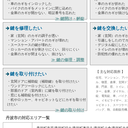
・車のカギをインロックした
・車のカギが折れた
・バイクのカギをメットインに閉じ込めた
・バイクのカギが刺
・金庫のカギが開かない、暗証番号を忘れた
・金庫のカギが抜け
≫ 鍵開け・解錠
鍵を修理したい
鍵を交換した
・家（玄関）のカギの調子が悪い
・家（玄関）のカギ
・マンション・アパートのカギが壊れた
・引越しをしたので
・スースケースの鍵が壊れた
・デジタル錠にした
・ロッカーのカギが刺さりにくい、回りにくい
・トイレのカギが壊
・金庫のカギが閉まらない、抜けない
・防犯性の優れたカ
≫ 鍵の修理・調整
【 主な対応箇所 】
鍵を取り付けたい
住宅、マンション、アパ
・玄関ドアに補助錠（補助鍵）を取り付けたい
ル、物置、倉庫、玄関ド
・ワンドアツーロックにしたい
扉、門扉、窓、トイレ、
・部屋のドア（室内扉）に鍵を取り付けたい
ター、金庫、ダイヤル、
・窓にも補助錠を付けたい
錠、電気錠、車、バイク
・机やロッカー、キャビネットなどにカギを取り付
ー、イモビライザー、エ
けたい
ャビネット、スーツケー
≫ 鍵の取り付け
バッグ、鞄、自動販売機
丹波市の対応エリア一覧