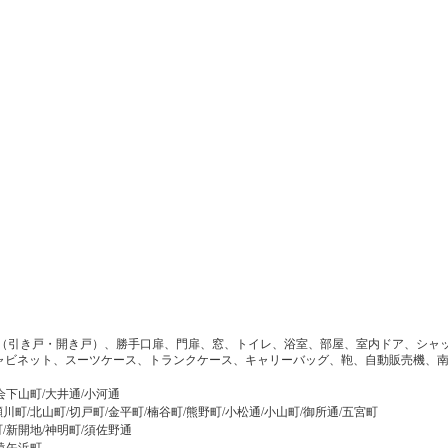
（引き戸・開き戸）、勝手口扉、門扉、窓、トイレ、浴室、部屋、室内ドア、シャ
ャビネット、スーツケース、トランクケース、キャリーバッグ、鞄、自動販売機、南
会下山町/大井通/小河通
川町/北山町/切戸町/金平町/楠谷町/熊野町/小松通/小山町/御所通/五宮町
町/新開地/神明町/須佐野通