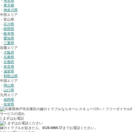
・
埼玉県
・
東京都
・
神奈川県
中部エリア
・富山県
・
石川県
・
静岡県
・
岐阜県
・
愛知県
・
三重県
近畿エリア
・
大阪府
・
兵庫県
・
京都府
・
奈良県
・
滋賀県
・
和歌山県
中国エリア
・
岡山県
・
山口県
九州エリア
・
福岡県
・
佐賀県
サービスの流れ
1.まずはお電話
鍵のトラブルが起きたら、
0120-6969-57
までお電話ください。