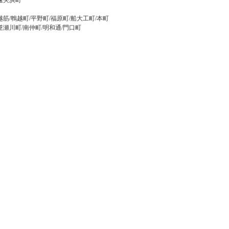
/遠矢浜町
越筋/鵯越町/平野町/福原町/船大工町/本町
逆瀬川町/南仲町/明和通/門口町