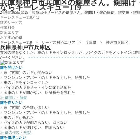
兵庫県神戸市兵庫区の鍵屋さん。鍵開け
ならキーレスキュー119
24時間365日緊急・救急出張サービスの鍵屋さん。鍵開け・鍵の解錠、鍵交換・鍵
キーレスキュー119とは
鍵のサービス
作業料金
対応エリア
おすすめの鍵
キーレスキュー119
>
サービス対応エリア
>
兵庫県
> 神戸市兵庫区
兵庫県神戸市兵庫区
玄関の鍵をなくした、車のカギをインロックした、バイクのカギをメットインに閉
かせください。
鍵を開けたい
・家（玄関）のカギが開かない
・マンション・アパートのカギをなくした、紛失した
・車のカギをインロックした
・バイクのカギをメットインに閉じ込めた
・金庫のカギが開かない、暗証番号を忘れた
≫ 鍵開け・解錠
鍵を作りたい
・家（玄関）の合鍵がほしい
・マンション・アパートのカギをなくした、紛失した
・車のカギが折れた
・バイクのカギが刺さらない、回らない
・金庫のカギが抜けない、閉まらない
≫ 鍵の作製・複製
鍵を修理したい