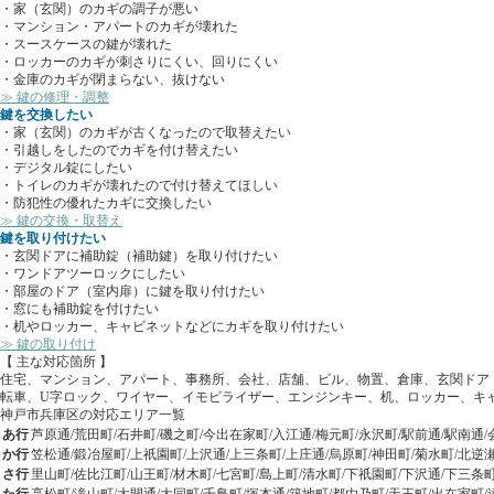
・家（玄関）のカギの調子が悪い
・マンション・アパートのカギが壊れた
・スースケースの鍵が壊れた
・ロッカーのカギが刺さりにくい、回りにくい
・金庫のカギが閉まらない、抜けない
≫ 鍵の修理・調整
鍵を交換したい
・家（玄関）のカギが古くなったので取替えたい
・引越しをしたのでカギを付け替えたい
・デジタル錠にしたい
・トイレのカギが壊れたので付け替えてほしい
・防犯性の優れたカギに交換したい
≫ 鍵の交換・取替え
鍵を取り付けたい
・玄関ドアに補助錠（補助鍵）を取り付けたい
・ワンドアツーロックにしたい
・部屋のドア（室内扉）に鍵を取り付けたい
・窓にも補助錠を付けたい
・机やロッカー、キャビネットなどにカギを取り付けたい
≫ 鍵の取り付け
【 主な対応箇所 】
住宅、マンション、アパート、事務所、会社、店舗、ビル、物置、倉庫、玄関ドア
転車、U字ロック、ワイヤー、イモビライザー、エンジンキー、机、ロッカー、キ
神戸市兵庫区の対応エリア一覧
あ行
芦原通/荒田町/石井町/磯之町/今出在家町/入江通/梅元町/永沢町/駅前通/駅南通/
か行
笠松通/鍛冶屋町/上祇園町/上沢通/上三条町/上庄通/烏原町/神田町/菊水町/北逆瀬
さ行
里山町/佐比江町/山王町/材木町/七宮町/島上町/清水町/下祇園町/下沢通/下三条