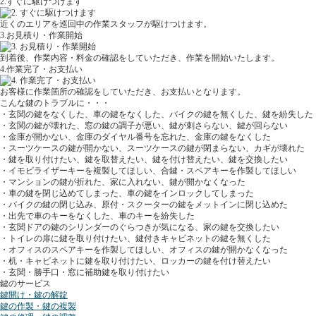
2.すぐに駆けつけます
近くのエリアを巡回中の作業スタッフが駆けつけます。
3.お見積り・作業開始
到着後、作業内容・料金の確認をしていただき、作業を開始いたします。
4.作業完了・お支払い
お客様に作業箇所の確認をしていただき、お支払いとなります。
こんな鍵のトラブルに・・・
・玄関の鍵をなくした、車の鍵をなくした、バイクの鍵を無くした、鍵を紛失した
・玄関の鍵が壊れた、窓の鍵の調子が悪い、鍵が刺さらない、鍵が回らない
・金庫が開かない、金庫のダイヤル番号を忘れた、金庫の鍵をなくした
・スーツケースの鍵が開かない、スーツケースの鍵が閉まらない、カギが壊れた
・鍵を取り付けたい、鍵を取替えたい、鍵を付け替えたい、鍵を交換したい
・イモビライザーキーを複製してほしい、合鍵・スペアキーを作製してほしい
・マンションの鍵が折れた、家に入れない、鍵が開かなくなった
・車の鍵を閉じ込めてしまった、車の鍵をインロックしてしまった
・バイクの鍵の閉じ込み、原付・スクーターの鍵をメットインに閉じ込めた
・出先で車のキーをなくした、車のキーを紛失した
・玄関ドアの鍵のシリンダーのぐらつきが気になる、家の鍵を交換したい
・トイレの扉に鍵を取り付けたい、鍵付きキャビネットの鍵を無くした
・オフィスのスペアキーを作製してほしい、オフィスの鍵が開かなくなった
・机・キャビネットに鍵を取り付けたい、ロッカーの鍵を付け替えたい
・玄関・勝手口・窓に補助鍵を取り付けたい
鍵のサービス
鍵開け・鍵の解錠
鍵の作製・鍵の複製