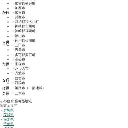
・
加古郡播磨町
・
加西市
か行
・
加東市
・
川西市
・
川辺郡猪名川町
・
神崎郡市川町
・
神崎郡福崎町
・
篠山市
・
佐用郡佐用町
さ行
・
三田市
・
宍粟市
・
多可郡多可町
・
高砂市
た行
・
宝塚市
・
たつの市
・
丹波市
・
西宮市
な行
・
西脇市
は行
・
姫路市
（一部地域）
ま行
・
三木市
その他 出張可能地域
関東エリア
・
群馬県
・
茨城県
・
栃木県
・
千葉県