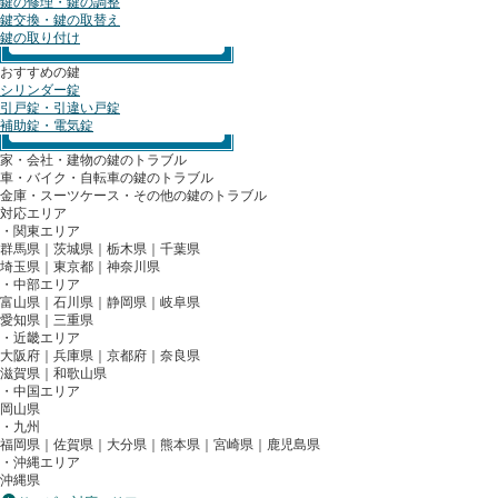
鍵の修理・鍵の調整
鍵交換・鍵の取替え
鍵の取り付け
おすすめの鍵
シリンダー錠
引戸錠・引違い戸錠
補助錠・電気錠
家・会社・建物の鍵のトラブル
車・バイク・自転車の鍵のトラブル
金庫・スーツケース・その他の鍵のトラブル
対応エリア
・関東エリア
群馬県
｜
茨城県
｜
栃木県
｜
千葉県
埼玉県
｜
東京都
｜
神奈川県
・中部エリア
富山県｜
石川県
｜
静岡県
｜
岐阜県
愛知県
｜
三重県
・近畿エリア
大阪府
｜
兵庫県
｜
京都府
｜
奈良県
滋賀県
｜
和歌山県
・中国エリア
岡山県
・九州
福岡県
｜
佐賀県
｜大分県｜熊本県｜宮崎県｜鹿児島県
・沖縄エリア
沖縄県