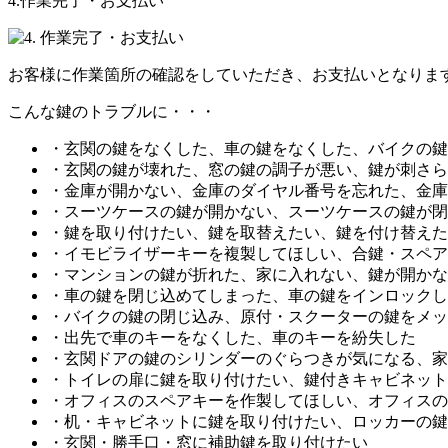
4.作業完了・お支払い
お客様に作業箇所の確認をしていただき、お支払いとなりま
こんな鍵のトラブルに・・・
・玄関の鍵をなくした、車の鍵をなくした、バイクの鍵
・玄関の鍵が壊れた、窓の鍵の調子が悪い、鍵が刺さら
・金庫が開かない、金庫のダイヤル番号を忘れた、金庫
・スーツケースの鍵が開かない、スーツケースの鍵が閉
・鍵を取り付けたい、鍵を取替えたい、鍵を付け替えた
・イモビライザーキーを複製してほしい、合鍵・スペア
・マンションの鍵が折れた、家に入れない、鍵が開かな
・車の鍵を閉じ込めてしまった、車の鍵をインロックし
・バイクの鍵の閉じ込み、原付・スクーターの鍵をメッ
・出先で車のキーをなくした、車のキーを紛失した
・玄関ドアの鍵のシリンダーのぐらつきが気になる、家
・トイレの扉に鍵を取り付けたい、鍵付きキャビネット
・オフィスのスペアキーを作製してほしい、オフィスの
・机・キャビネットに鍵を取り付けたい、ロッカーの鍵
・玄関・勝手口・窓に補助鍵を取り付けたい