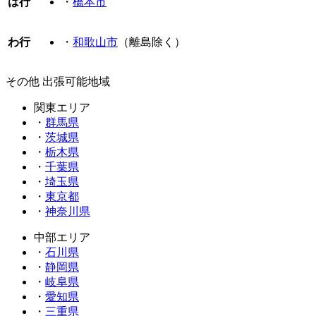
は行
・
橋本市
わ行
・
和歌山市
（離島除く）
その他 出張可能地域
関東エリア
・
群馬県
・
茨城県
・
栃木県
・
千葉県
・
埼玉県
・
東京都
・
神奈川県
中部エリア
・
石川県
・
静岡県
・
岐阜県
・
愛知県
・
三重県