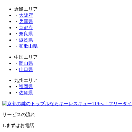
近畿エリア
・
大阪府
・
兵庫県
・
京都府
・
奈良県
・
滋賀県
・
和歌山県
中国エリア
・
岡山県
・
山口県
九州エリア
・
福岡県
・
佐賀県
サービスの流れ
1.まずはお電話