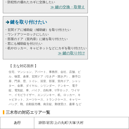
・防犯性の優れたカギに交換したい
≫ 鍵の交換・取替え
鍵を取り付けたい
・玄関ドアに補助錠（補助鍵）を取り付けたい
・ワンドアツーロックにしたい
・部屋のドア（室内扉）に鍵を取り付けたい
・窓にも補助錠を付けたい
・机やロッカー、キャビネットなどにカギを取り付けたい
≫ 鍵の取り付け
【 主な対応箇所 】
住宅、マンション、アパート、事務所、会社、店舗、ビ
ル、物置、倉庫、玄関ドア（引き戸・開き戸）、勝手口
扉、門扉、窓、トイレ、浴室、部屋、室内ドア、シャッ
ター、金庫、ダイヤル、シリンダー、テンキー、電子
錠、電気錠、車、バイク、自転車、U字ロック、ワイヤ
ー、イモビライザー、エンジンキー、机、ロッカー、キ
ャビネット、スーツケース、トランクケース、キャリー
バッグ、鞄、自動販売機、南京錠、郵便受け、書庫 など
三木市の対応エリア一覧
あ行
跡部/岩宮/上の丸町/大塚/大村