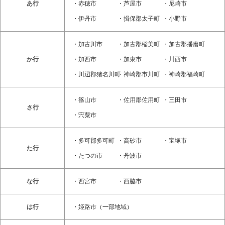
あ行
・
赤穂市
・
芦屋市
・
尼崎市
・
伊丹市
・
揖保郡太子町
・
小野市
・
加古川市
・
加古郡稲美町
・
加古郡播磨町
か行
・
加西市
・
加東市
・
川西市
・
川辺郡猪名川町
・
神崎郡市川町
・
神崎郡福崎町
・
篠山市
・
佐用郡佐用町
・
三田市
さ行
・
宍粟市
・
多可郡多可町
・
高砂市
・
宝塚市
た行
・
たつの市
・
丹波市
な行
・
西宮市
・
西脇市
は行
・
姫路市
（一部地域）