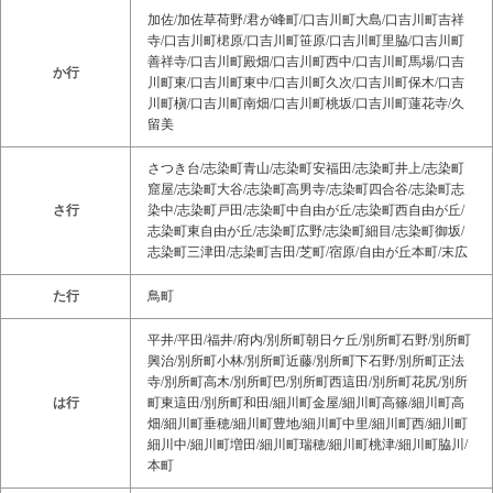
加佐/加佐草荷野/君が峰町/口吉川町大島/口吉川町吉祥
寺/口吉川町桾原/口吉川町笹原/口吉川町里脇/口吉川町
善祥寺/口吉川町殿畑/口吉川町西中/口吉川町馬場/口吉
か行
川町東/口吉川町東中/口吉川町久次/口吉川町保木/口吉
川町槇/口吉川町南畑/口吉川町桃坂/口吉川町蓮花寺/久
留美
さつき台/志染町青山/志染町安福田/志染町井上/志染町
窟屋/志染町大谷/志染町高男寺/志染町四合谷/志染町志
さ行
染中/志染町戸田/志染町中自由が丘/志染町西自由が丘/
志染町東自由が丘/志染町広野/志染町細目/志染町御坂/
志染町三津田/志染町吉田/芝町/宿原/自由が丘本町/末広
た行
鳥町
平井/平田/福井/府内/別所町朝日ケ丘/別所町石野/別所町
興治/別所町小林/別所町近藤/別所町下石野/別所町正法
寺/別所町高木/別所町巴/別所町西這田/別所町花尻/別所
は行
町東這田/別所町和田/細川町金屋/細川町高篠/細川町高
畑/細川町垂穂/細川町豊地/細川町中里/細川町西/細川町
細川中/細川町増田/細川町瑞穂/細川町桃津/細川町脇川/
本町