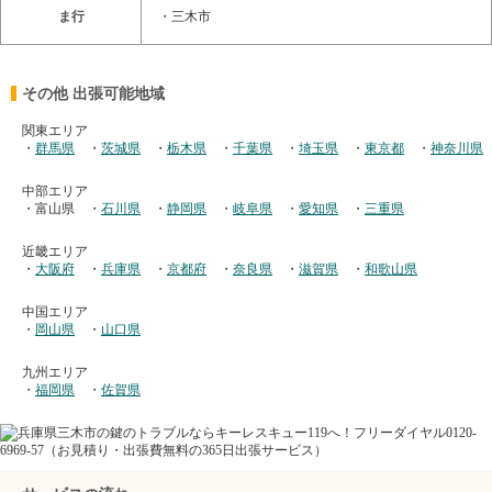
ま行
・
三木市
その他 出張可能地域
関東エリア
・
群馬県
・
茨城県
・
栃木県
・
千葉県
・
埼玉県
・
東京都
・
神奈川県
中部エリア
・富山県
・
石川県
・
静岡県
・
岐阜県
・
愛知県
・
三重県
近畿エリア
・
大阪府
・
兵庫県
・
京都府
・
奈良県
・
滋賀県
・
和歌山県
中国エリア
・
岡山県
・
山口県
九州エリア
・
福岡県
・
佐賀県