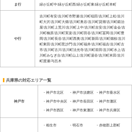
ま行
緑が丘町中/緑が丘町西/緑が丘町東/緑が丘町本町
吉川町有安/吉川町市野瀬/吉川町稲田/吉川町上松/吉川
町大沢/吉川町大畑/吉川町奥谷/吉川町貸潮/吉川町鍛治
屋/吉川町上荒川/吉川町上中/吉川町吉安/吉川町金会/吉
川町楠原/吉川町実楽/吉川町田谷/吉川町冨岡/吉川町豊
や行
岡/吉川町長谷/吉川町西奥/吉川町新田/吉川町畑枝/吉川
町東田/吉川町毘沙門/吉川町福井/吉川町福吉/吉川町古
市/吉川町古川/吉川町法光寺/吉川町前田/吉川町水上/吉
川町みなぎ台/吉川町山上/吉川町湯谷/吉川町米田/吉川
町渡瀬/与呂木
兵庫県の対応エリア一覧
・
神戸市北区
・
神戸市須磨区
・
神戸市垂水区
神戸市
・
神戸市中央区
・
神戸市長田区
・
神戸市灘区
・
神戸市西区
・
神戸市東灘区
・
神戸市兵庫区
・
相生市
・
明石市
・
赤穂郡上郡町