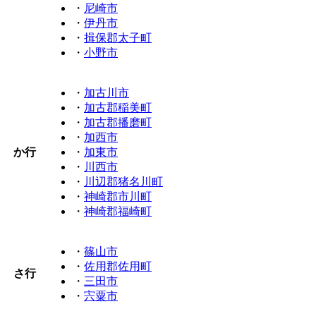
・
尼崎市
・
伊丹市
・
揖保郡太子町
・
小野市
・
加古川市
・
加古郡稲美町
・
加古郡播磨町
・
加西市
か行
・
加東市
・
川西市
・
川辺郡猪名川町
・
神崎郡市川町
・
神崎郡福崎町
・
篠山市
・
佐用郡佐用町
さ行
・
三田市
・
宍粟市