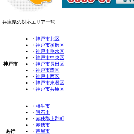
兵庫県の対応エリア一覧
・
神戸市北区
・
神戸市須磨区
・
神戸市垂水区
・
神戸市中央区
神戸市
・
神戸市長田区
・
神戸市灘区
・
神戸市西区
・
神戸市東灘区
・
神戸市兵庫区
・
相生市
・
明石市
・
赤穂郡上郡町
・
赤穂市
あ行
・
芦屋市