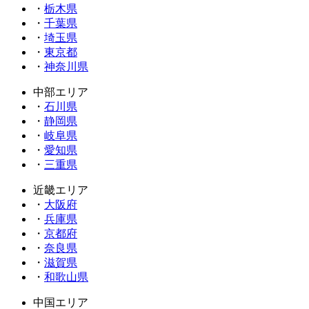
・
栃木県
・
千葉県
・
埼玉県
・
東京都
・
神奈川県
中部エリア
・
石川県
・
静岡県
・
岐阜県
・
愛知県
・
三重県
近畿エリア
・
大阪府
・
兵庫県
・
京都府
・
奈良県
・
滋賀県
・
和歌山県
中国エリア