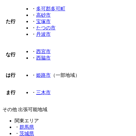
・
多可郡多可町
・
高砂市
た行
・
宝塚市
・
たつの市
・
丹波市
・
西宮市
な行
・
西脇市
は行
・
姫路市
（一部地域）
ま行
・
三木市
その他 出張可能地域
関東エリア
・
群馬県
・
茨城県