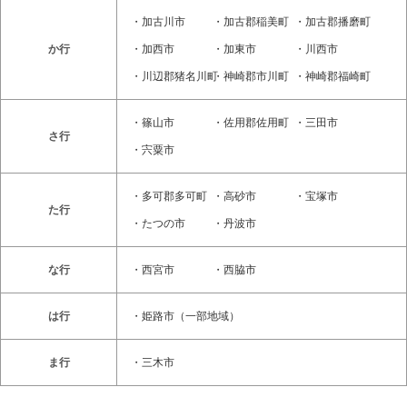
・
加古川市
・
加古郡稲美町
・
加古郡播磨町
か行
・
加西市
・
加東市
・
川西市
・
川辺郡猪名川町
・
神崎郡市川町
・
神崎郡福崎町
・
篠山市
・
佐用郡佐用町
・
三田市
さ行
・
宍粟市
・
多可郡多可町
・
高砂市
・
宝塚市
た行
・
たつの市
・
丹波市
な行
・
西宮市
・
西脇市
は行
・
姫路市
（一部地域）
ま行
・
三木市