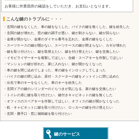
お客様に作業箇所の確認をしていただき、お支払いとなります。
こんな鍵のトラブルに・・・
・玄関の鍵をなくした、車の鍵をなくした、バイクの鍵を無くした、鍵を紛失した
・玄関の鍵が壊れた、窓の鍵の調子が悪い、鍵が刺さらない、鍵が回らない
・金庫が開かない、金庫のダイヤル番号を忘れた、金庫の鍵をなくした
・スーツケースの鍵が開かない、スーツケースの鍵が閉まらない、カギが壊れた
・鍵を取り付けたい、鍵を取替えたい、鍵を付け替えたい、鍵を交換したい
・イモビライザーキーを複製してほしい、合鍵・スペアキーを作製してほしい
・マンションの鍵が折れた、家に入れない、鍵が開かなくなった
・車の鍵を閉じ込めてしまった、車の鍵をインロックしてしまった
・バイクの鍵の閉じ込み、原付・スクーターの鍵をメットインに閉じ込めた
・出先で車のキーをなくした、車のキーを紛失した
・玄関ドアの鍵のシリンダーのぐらつきが気になる、家の鍵を交換したい
・トイレの扉に鍵を取り付けたい、鍵付きキャビネットの鍵を無くした
・オフィスのスペアキーを作製してほしい、オフィスの鍵が開かなくなった
・机・キャビネットに鍵を取り付けたい、ロッカーの鍵を付け替えたい
・玄関・勝手口・窓に補助鍵を取り付けたい
鍵のサービス