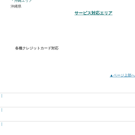
・沖縄エリア
沖縄県
サービス対応エリア
鍵のトラブルなら
各種クレジットカード対応
▲ページ上部へ
ホーム
｜
キーレスキュー119とは
｜
鍵のサービス
｜
作業料金