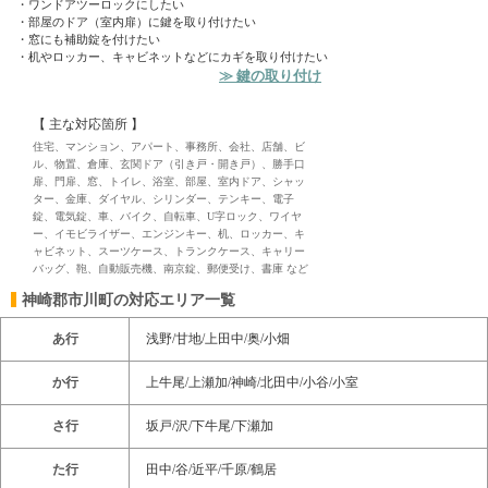
・ワンドアツーロックにしたい
・部屋のドア（室内扉）に鍵を取り付けたい
・窓にも補助錠を付けたい
・机やロッカー、キャビネットなどにカギを取り付けたい
≫ 鍵の取り付け
【 主な対応箇所 】
住宅、マンション、アパート、事務所、会社、店舗、ビ
ル、物置、倉庫、玄関ドア（引き戸・開き戸）、勝手口
扉、門扉、窓、トイレ、浴室、部屋、室内ドア、シャッ
ター、金庫、ダイヤル、シリンダー、テンキー、電子
錠、電気錠、車、バイク、自転車、U字ロック、ワイヤ
ー、イモビライザー、エンジンキー、机、ロッカー、キ
ャビネット、スーツケース、トランクケース、キャリー
バッグ、鞄、自動販売機、南京錠、郵便受け、書庫 など
神崎郡市川町の対応エリア一覧
あ行
浅野/甘地/上田中/奥/小畑
か行
上牛尾/上瀬加/神崎/北田中/小谷/小室
さ行
坂戸/沢/下牛尾/下瀬加
た行
田中/谷/近平/千原/鶴居