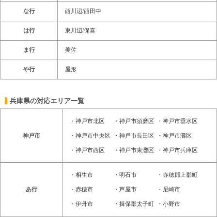
な行
西川辺/西田中
は行
東川辺/保喜
ま行
美佐
や行
屋形
兵庫県の対応エリア一覧
・
神戸市北区
・
神戸市須磨区
・
神戸市垂水区
神戸市
・
神戸市中央区
・
神戸市長田区
・
神戸市灘区
・
神戸市西区
・
神戸市東灘区
・
神戸市兵庫区
・
相生市
・
明石市
・
赤穂郡上郡町
あ行
・
赤穂市
・
芦屋市
・
尼崎市
・
伊丹市
・
揖保郡太子町
・
小野市