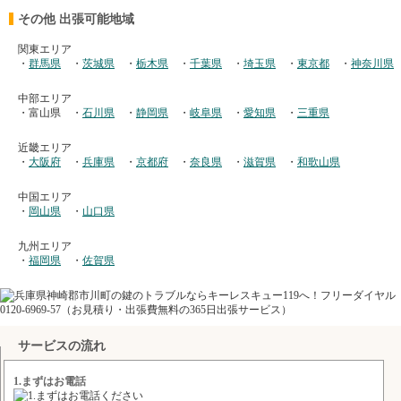
その他 出張可能地域
関東エリア
・
群馬県
・
茨城県
・
栃木県
・
千葉県
・
埼玉県
・
東京都
・
神奈川県
中部エリア
・富山県
・
石川県
・
静岡県
・
岐阜県
・
愛知県
・
三重県
近畿エリア
・
大阪府
・
兵庫県
・
京都府
・
奈良県
・
滋賀県
・
和歌山県
中国エリア
・
岡山県
・
山口県
九州エリア
・
福岡県
・
佐賀県
サービスの流れ
1.まずはお電話