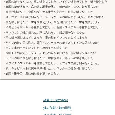
・玄関の鍵をなくした、車の鍵をなくした、バイクの鍵を無くした、鍵を紛失した
・玄関の鍵が壊れた、窓の鍵の調子が悪い、鍵が刺さらない、鍵が回らない
・金庫が開かない、金庫のダイヤル番号を忘れた、金庫の鍵をなくした
・スーツケースの鍵が開かない、スーツケースの鍵が閉まらない、カギが壊れた
・鍵を取り付けたい、鍵を取替えたい、鍵を付け替えたい、鍵を交換したい
・イモビライザーキーを複製してほしい、合鍵・スペアキーを作製してほしい
・マンションの鍵が折れた、家に入れない、鍵が開かなくなった
・車の鍵を閉じ込めてしまった、車の鍵をインロックしてしまった
・バイクの鍵の閉じ込み、原付・スクーターの鍵をメットインに閉じ込めた
・出先で車のキーをなくした、車のキーを紛失した
・玄関ドアの鍵のシリンダーのぐらつきが気になる、家の鍵を交換したい
・トイレの扉に鍵を取り付けたい、鍵付きキャビネットの鍵を無くした
・オフィスのスペアキーを作製してほしい、オフィスの鍵が開かなくなった
・机・キャビネットに鍵を取り付けたい、ロッカーの鍵を付け替えたい
・玄関・勝手口・窓に補助鍵を取り付けたい
鍵のサービス
鍵開け・鍵の解錠
鍵の作製・鍵の複製