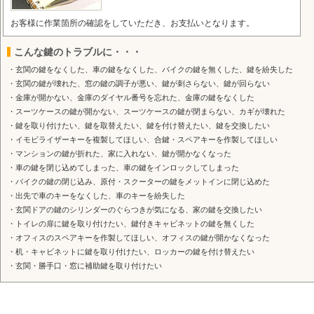
お客様に作業箇所の確認をしていただき、お支払いとなります。
こんな鍵のトラブルに・・・
・玄関の鍵をなくした、車の鍵をなくした、バイクの鍵を無くした、鍵を紛失した
・玄関の鍵が壊れた、窓の鍵の調子が悪い、鍵が刺さらない、鍵が回らない
・金庫が開かない、金庫のダイヤル番号を忘れた、金庫の鍵をなくした
・スーツケースの鍵が開かない、スーツケースの鍵が閉まらない、カギが壊れた
・鍵を取り付けたい、鍵を取替えたい、鍵を付け替えたい、鍵を交換したい
・イモビライザーキーを複製してほしい、合鍵・スペアキーを作製してほしい
・マンションの鍵が折れた、家に入れない、鍵が開かなくなった
・車の鍵を閉じ込めてしまった、車の鍵をインロックしてしまった
・バイクの鍵の閉じ込み、原付・スクーターの鍵をメットインに閉じ込めた
・出先で車のキーをなくした、車のキーを紛失した
・玄関ドアの鍵のシリンダーのぐらつきが気になる、家の鍵を交換したい
・トイレの扉に鍵を取り付けたい、鍵付きキャビネットの鍵を無くした
・オフィスのスペアキーを作製してほしい、オフィスの鍵が開かなくなった
・机・キャビネットに鍵を取り付けたい、ロッカーの鍵を付け替えたい
・玄関・勝手口・窓に補助鍵を取り付けたい
鍵のサービス