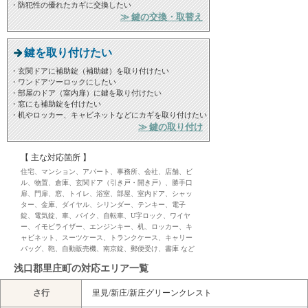
・防犯性の優れたカギに交換したい
≫ 鍵の交換・取替え
鍵を取り付けたい
・玄関ドアに補助錠（補助鍵）を取り付けたい
・ワンドアツーロックにしたい
・部屋のドア（室内扉）に鍵を取り付けたい
・窓にも補助錠を付けたい
・机やロッカー、キャビネットなどにカギを取り付けたい
≫ 鍵の取り付け
【 主な対応箇所 】
住宅、マンション、アパート、事務所、会社、店舗、ビ
ル、物置、倉庫、玄関ドア（引き戸・開き戸）、勝手口
扉、門扉、窓、トイレ、浴室、部屋、室内ドア、シャッ
ター、金庫、ダイヤル、シリンダー、テンキー、電子
錠、電気錠、車、バイク、自転車、U字ロック、ワイヤ
ー、イモビライザー、エンジンキー、机、ロッカー、キ
ャビネット、スーツケース、トランクケース、キャリー
バッグ、鞄、自動販売機、南京錠、郵便受け、書庫 など
浅口郡里庄町の対応エリア一覧
さ行
里見/新庄/新庄グリーンクレスト