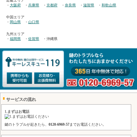
近畿エリア
・
大阪府
・
兵庫県
・
京都府
・
奈良県
・
滋賀県
・
和歌山県
中国エリア
・
岡山県
・
山口県
九州エリア
・
福岡県
・
佐賀県
・沖縄県
サービスの流れ
1.まずはお電話
鍵のトラブルが起きたら、
0120-6969-57
までお電話ください。