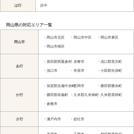
は行
浜中
岡山県の対応エリア一覧
・
岡山市北区
・
岡山市中区
・
岡山市東区
岡山市
・
岡山市南区
・
英田郡西粟倉村
・
赤磐市
・
浅口郡里庄町
あ行
・
浅口市
・
井原市
・
小田郡矢掛町
・
加賀郡吉備中央町
・
笠岡市
・
勝田郡勝央町
か行
・
勝田郡奈義町
・
久米郡久米南町
・
久米郡美咲町
・
倉敷市
さ行
・
瀬戸内市
・
総社市