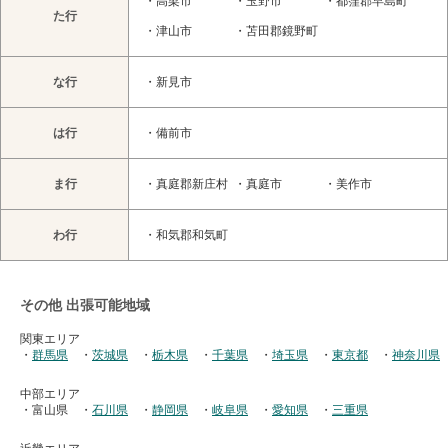
・
高梁市
・
玉野市
・
都窪郡早島町
た行
・
津山市
・
苫田郡鏡野町
な行
・
新見市
は行
・
備前市
ま行
・
真庭郡新庄村
・
真庭市
・
美作市
わ行
・
和気郡和気町
その他 出張可能地域
関東エリア
・
群馬県
・
茨城県
・
栃木県
・
千葉県
・
埼玉県
・
東京都
・
神奈川県
中部エリア
・富山県
・
石川県
・
静岡県
・
岐阜県
・
愛知県
・
三重県