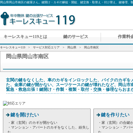
岡山県岡山市南区の鍵屋さん。鍵開け・カギの解錠・開錠、鍵交換・取替え・付け替え、鍵修理、取
キーレスキュー119とは
鍵のサービス
作業料
キーレスキュー119
>
サービス対応エリア
>
岡山県
> 岡山市南区
岡山県岡山市南区
玄関の鍵をなくした、車のカギをインロックした、バイクのカギを
た、金庫の鍵が開かない、スーツケースの鍵が壊れたなど、岡山市
緊急・救急出張！鍵開け・作製・複製・取付・交換・修理ならおま
鍵を開けたい
鍵を作りたい
・家（玄関）のカギが開かない
・家（玄関）の合鍵
・マンション・アパートのカギをなくした、紛失し
・マンション・アパ
た
た