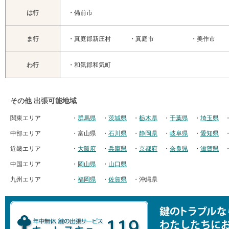
は行
・
備前市
ま行
・
真庭郡新庄村
・
真庭市
・
美作市
わ行
・
和気郡和気町
その他 出張可能地域
関東エリア
・
群馬県
・
茨城県
・
栃木県
・
千葉県
・
埼玉県
中部エリア
・富山県
・
石川県
・
静岡県
・
岐阜県
・
愛知県
近畿エリア
・
大阪府
・
兵庫県
・
京都府
・
奈良県
・
滋賀県
中国エリア
・
岡山県
・
山口県
九州エリア
・
福岡県
・
佐賀県
・沖縄県