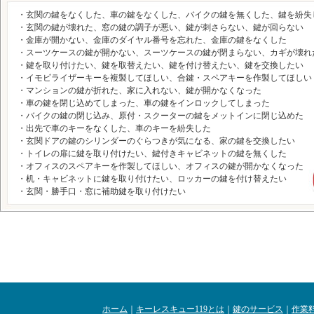
・玄関の鍵をなくした、車の鍵をなくした、バイクの鍵を無くした、鍵を紛失
・玄関の鍵が壊れた、窓の鍵の調子が悪い、鍵が刺さらない、鍵が回らない
・金庫が開かない、金庫のダイヤル番号を忘れた、金庫の鍵をなくした
・スーツケースの鍵が開かない、スーツケースの鍵が閉まらない、カギが壊れ
・鍵を取り付けたい、鍵を取替えたい、鍵を付け替えたい、鍵を交換したい
・イモビライザーキーを複製してほしい、合鍵・スペアキーを作製してほしい
・マンションの鍵が折れた、家に入れない、鍵が開かなくなった
・車の鍵を閉じ込めてしまった、車の鍵をインロックしてしまった
・バイクの鍵の閉じ込み、原付・スクーターの鍵をメットインに閉じ込めた
・出先で車のキーをなくした、車のキーを紛失した
・玄関ドアの鍵のシリンダーのぐらつきが気になる、家の鍵を交換したい
・トイレの扉に鍵を取り付けたい、鍵付きキャビネットの鍵を無くした
・オフィスのスペアキーを作製してほしい、オフィスの鍵が開かなくなった
・机・キャビネットに鍵を取り付けたい、ロッカーの鍵を付け替えたい
・玄関・勝手口・窓に補助鍵を取り付けたい
ホーム
｜
キーレスキュー119とは
｜
鍵のサービス
｜
作業