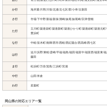
あ行
青江/飽浦/あけぼの町/阿津/泉田/植松/内尾/浦安西町/浦安本
か行
海岸通/片岡/川張/北浦/北七区/郡/小串/古新田
さ行
市場/下中野/新福/新保/洲崎/妹尾/妹尾崎/宗津/曽根
立川町/築港栄町/築港新町/築港ひかり町/築港緑町/築港元町/
た行
豊浜町
な行
中畦/並木町/南輝/西市/西畦/西紅陽台/西高崎/西七区
迫川/浜野/東畦/彦崎/平福/福島/福田/福富中/福富西/福富東/
は行
藤田
ま行
松浜町/万倍/箕島/三浜町/宮浦
や行
山田/米倉
わ行
若葉町
岡山県の対応エリア一覧