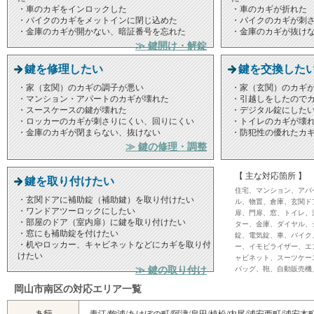
・車のカギをインロックした
・車のカギが折れた
・バイクのカギをメットインに閉じ込めた
・バイクのカギが刺
・金庫のカギが開かない、暗証番号を忘れた
・金庫のカギが抜け
≫ 鍵開け・解錠
鍵を修理したい
鍵を交換した
・家（玄関）のカギの調子が悪い
・家（玄関）のカギ
・マンション・アパートのカギが壊れた
・引越しをしたので
・スースケースの鍵が壊れた
・デジタル錠にした
・ロッカーのカギが刺さりにくい、回りにくい
・トイレのカギが壊
・金庫のカギが閉まらない、抜けない
・防犯性の優れたカ
≫ 鍵の修理・調整
【 主な対応箇所 】
鍵を取り付けたい
住宅、マンション、アパ
・玄関ドアに補助錠（補助鍵）を取り付けたい
ル、物置、倉庫、玄関ド
・ワンドアツーロックにしたい
扉、門扉、窓、トイレ、
・部屋のドア（室内扉）に鍵を取り付けたい
ター、金庫、ダイヤル、
・窓にも補助錠を付けたい
錠、電気錠、車、バイク
・机やロッカー、キャビネットなどにカギを取り付
ー、イモビライザー、エ
けたい
ャビネット、スーツケー
≫ 鍵の取り付け
バッグ、鞄、自動販売機
岡山市南区の対応エリア一覧