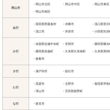
・
岡山市北区
・
岡山市中区
・
岡山市東区
岡山市
・
岡山市南区
・
英田郡西粟倉村
・
赤磐市
・
浅口郡里庄
あ行
・
浅口市
・
井原市
・
小田郡矢掛
・
加賀郡吉備中央町
・
笠岡市
・
勝田郡勝央
か行
・
勝田郡奈義町
・
久米郡久米南町
・
久米郡美咲
・
倉敷市
さ行
・
瀬戸内市
・
総社市
・
高梁市
・
玉野市
・
都窪郡早島
た行
・
津山市
・
苫田郡鏡野町
な行
・
新見市