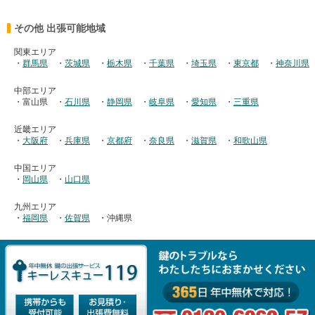
その他 出張可能地域
関東エリア
・
群馬県
・
茨城県
・
栃木県
・
千葉県
・
埼玉県
・
東京都
・
神奈川県
中部エリア
・富山県
・
石川県
・
静岡県
・
岐阜県
・
愛知県
・
三重県
近畿エリア
・
大阪府
・
兵庫県
・
京都府
・
奈良県
・
滋賀県
・
和歌山県
中国エリア
・
岡山県
・
山口県
九州エリア
・
福岡県
・
佐賀県
・沖縄県