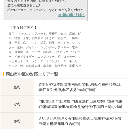
・部屋のドア（室内扉）に鍵を取り付けたい
・窓にも補助錠を付けたい
・机やロッカー、キャビネットなどにカギを取り付けたい
≫ 鍵の取り付け
【 主な対応箇所 】
住宅、マンション、アパート、事務所、会社、店舗、ビ
ル、物置、倉庫、玄関ドア（引き戸・開き戸）、勝手口
扉、門扉、窓、トイレ、浴室、部屋、室内ドア、シャッ
ター、金庫、ダイヤル、シリンダー、テンキー、電子
錠、電気錠、車、バイク、自転車、U字ロック、ワイヤ
ー、イモビライザー、エンジンキー、机、ロッカー、キ
ャビネット、スーツケース、トランクケース、キャリー
バッグ、鞄、自動販売機、南京錠、郵便受け、書庫 など
岡山市中区の対応エリア一覧
赤坂台/赤坂本町/赤坂南新町/赤田/網浜/今在家/今谷/江
あ行
崎/江並/沖元/奥市/乙多見/御成町/雄町
門田文化町/門田本町/門田屋敷/門田屋敷本町/兼基/旭東
か行
町/祇園/国富/倉田/倉富/倉益/桑野/神下/国府市場/小橋町
さい/さい東町/さくら住座/桜橋/沢田/四御神/清水/下/賞
さ行
田/新京橋/新築港/住吉町/関