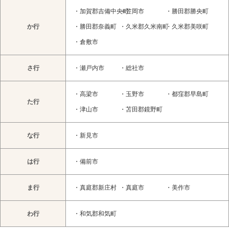
・
加賀郡吉備中央町
・
笠岡市
・
勝田郡勝央町
か行
・
勝田郡奈義町
・
久米郡久米南町
・
久米郡美咲町
・
倉敷市
さ行
・
瀬戸内市
・
総社市
・
高梁市
・
玉野市
・
都窪郡早島町
た行
・
津山市
・
苫田郡鏡野町
な行
・
新見市
は行
・
備前市
ま行
・
真庭郡新庄村
・
真庭市
・
美作市
わ行
・
和気郡和気町