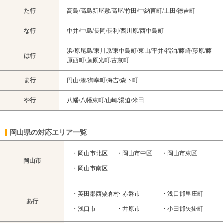
た行
高島/高島新屋敷/高屋/竹田/中納言町/土田/徳吉町
な行
中井/中島/長岡/長利/西川原/西中島町
浜/原尾島/東川原/東中島町/東山/平井/福泊/藤崎/藤原/藤
は行
原西町/藤原光町/古京町
ま行
円山/湊/御幸町/海吉/森下町
や行
八幡/八幡東町/山崎/湯迫/米田
岡山県の対応エリア一覧
・
岡山市北区
・
岡山市中区
・
岡山市東区
岡山市
・
岡山市南区
・
英田郡西粟倉村
・
赤磐市
・
浅口郡里庄町
あ行
・
浅口市
・
井原市
・
小田郡矢掛町