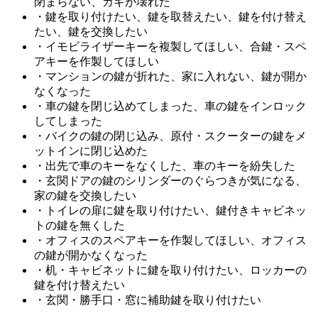
閉まらない、カギが壊れた
・鍵を取り付けたい、鍵を取替えたい、鍵を付け替え
たい、鍵を交換したい
・イモビライザーキーを複製してほしい、合鍵・スペ
アキーを作製してほしい
・マンションの鍵が折れた、家に入れない、鍵が開か
なくなった
・車の鍵を閉じ込めてしまった、車の鍵をインロック
してしまった
・バイクの鍵の閉じ込み、原付・スクーターの鍵をメ
ットインに閉じ込めた
・出先で車のキーをなくした、車のキーを紛失した
・玄関ドアの鍵のシリンダーのぐらつきが気になる、
家の鍵を交換したい
・トイレの扉に鍵を取り付けたい、鍵付きキャビネッ
トの鍵を無くした
・オフィスのスペアキーを作製してほしい、オフィス
の鍵が開かなくなった
・机・キャビネットに鍵を取り付けたい、ロッカーの
鍵を付け替えたい
・玄関・勝手口・窓に補助鍵を取り付けたい