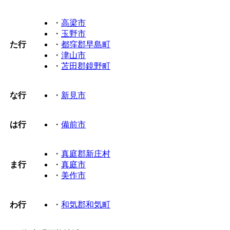
・
高梁市
・
玉野市
た行
・
都窪郡早島町
・
津山市
・
苫田郡鏡野町
な行
・
新見市
は行
・
備前市
・
真庭郡新庄村
ま行
・
真庭市
・
美作市
わ行
・
和気郡和気町