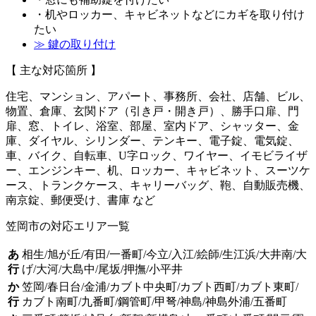
・机やロッカー、キャビネットなどにカギを取り付け
たい
≫ 鍵の取り付け
【 主な対応箇所 】
住宅、マンション、アパート、事務所、会社、店舗、ビル、
物置、倉庫、玄関ドア（引き戸・開き戸）、勝手口扉、門
扉、窓、トイレ、浴室、部屋、室内ドア、シャッター、金
庫、ダイヤル、シリンダー、テンキー、電子錠、電気錠、
車、バイク、自転車、U字ロック、ワイヤー、イモビライザ
ー、エンジンキー、机、ロッカー、キャビネット、スーツケ
ース、トランクケース、キャリーバッグ、鞄、自動販売機、
南京錠、郵便受け、書庫 など
笠岡市の対応エリア一覧
あ
相生/旭が丘/有田/一番町/今立/入江/絵師/生江浜/大井南/大
行
げ/大河/大島中/尾坂/押撫/小平井
か
笠岡/春日台/金浦/カブト中央町/カブト西町/カブト東町/
行
カブト南町/九番町/鋼管町/甲弩/神島/神島外浦/五番町