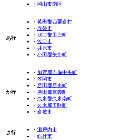
・
岡山市南区
・
英田郡西粟倉村
・
赤磐市
・
浅口郡里庄町
あ行
・
浅口市
・
井原市
・
小田郡矢掛町
・
加賀郡吉備中央町
・
笠岡市
・
勝田郡勝央町
か行
・
勝田郡奈義町
・
久米郡久米南町
・
久米郡美咲町
・
倉敷市
・
瀬戸内市
さ行
・
総社市