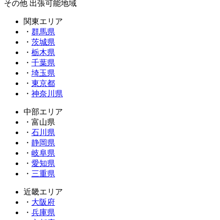
その他 出張可能地域
関東エリア
・
群馬県
・
茨城県
・
栃木県
・
千葉県
・
埼玉県
・
東京都
・
神奈川県
中部エリア
・富山県
・
石川県
・
静岡県
・
岐阜県
・
愛知県
・
三重県
近畿エリア
・
大阪府
・
兵庫県