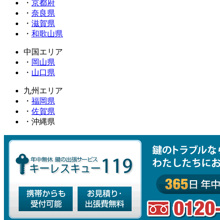
・
京都府
・
奈良県
・
滋賀県
・
和歌山県
中国エリア
・
岡山県
・
山口県
九州エリア
・
福岡県
・
佐賀県
・沖縄県