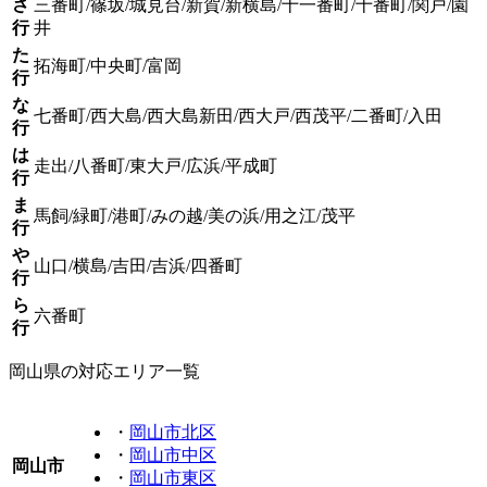
さ
三番町/篠坂/城見台/新賀/新横島/十一番町/十番町/関戸/園
行
井
た
拓海町/中央町/富岡
行
な
七番町/西大島/西大島新田/西大戸/西茂平/二番町/入田
行
は
走出/八番町/東大戸/広浜/平成町
行
ま
馬飼/緑町/港町/みの越/美の浜/用之江/茂平
行
や
山口/横島/吉田/吉浜/四番町
行
ら
六番町
行
岡山県の対応エリア一覧
・
岡山市北区
・
岡山市中区
岡山市
・
岡山市東区