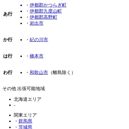
・
伊都郡かつらぎ町
・
伊都郡九度山町
あ行
・
伊都郡高野町
・
岩出市
か行
・
紀の川市
は行
・
橋本市
わ行
・
和歌山市
（離島除く）
その他 出張可能地域
北海道エリア
-
関東エリア
・
群馬県
・
茨城県