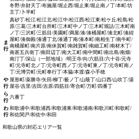
冬野/弁財天丁/布施屋/堀止西/堀止東/堀止南ノ丁/本町/坊
主丁/卜半町
真砂丁/松江/松江北/松江中/松江西/松江東/松ケ丘/松島/松
原/三葛/三木町台所町/三木町中ノ丁/三木町堀詰/三木町南
ノ丁/三沢町/三筋目/美園町/満屋/湊/湊桶屋町/湊北町/湊紺
屋町/湊御殿/湊通丁北/湊通丁南/湊本町/南相生丁/南牛町/
ま
南桶屋町/南片原/南休賀町/南雑賀町/南細工町/南材木丁/
行
南甚五兵衛丁/南田辺丁/南大工町/南中間町/南出島/南畑/
南汀丁/深山（一部地域）/明王寺/向/六筋目/六十谷/元寺
町/元寺町北ノ丁/元寺町西ノ丁/元寺町東ノ丁/元寺町南ノ
丁/元博労町/元町奉行丁/本脇/本渡/森小手穂
や
屋形町/薬勝寺/矢田/柳丁/薮ノ丁/山蔭丁/山口西/山吹丁/湯
行
屋谷/吉里/吉田/吉原/四筋目/寄合町/万町/四番丁
ら
六番丁
行
わ
和歌浦中/和歌浦西/和歌浦東/和歌浦南/和歌川町/和歌町/
行
和佐関戸/和佐中/和田
和歌山県の対応エリア一覧