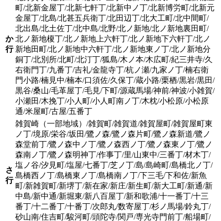
町/北新金屋丁/北新七軒丁/北新中ノ丁/北新博労町/北新元
金屋丁/北島/北甚五兵衛丁/北田辺丁/北大工町/北中間町/
北出島/北土佐丁/北中島/北野/北ノ新地/北ノ新地裏田町/
か
北ノ新地榎丁/北ノ新地上六軒丁/北ノ新地下六軒丁/北ノ
行
新地田町/北ノ新地中六軒丁/北ノ新地東ノ丁/北ノ新地分
銅丁/北別所/北町/北汀丁/狐島/木ノ本/木広町/紀三井寺/久
右衛門丁/九番丁/吉礼/金龍寺丁/杭ノ瀬/九家ノ丁/楠右衛
門小路/楠見中/楠本/口須佐/久保丁/蔵小路/栗栖/黒岩/黒田/
黒谷/桑山/毛革屋丁/毛見/下町/源蔵馬場/神前/神波/小雑賀/
小瀬田/木挽丁/小人町/小人町南ノ丁/木枕/小松原/小松原
通/米屋町/古屋/五番丁
雑賀崎（一部地域）/雑賀町/雑賀道/雑賀屋町/雑賀屋町東
ノ丁/境原/栄谷/坂田/鷺ノ森/鷺ノ森片町/鷺ノ森新道/鷺ノ
森堂前丁/鷺ノ森中ノ丁/鷺ノ森西ノ丁/鷺ノ森東ノ丁/鷺ノ
森南ノ丁/鷺ノ森明神丁/作事丁/里/山東中/三番丁/材木丁/
塩ノ谷/汐見町/塩屋/七番丁/芝ノ丁/島/島崎町/島橋北ノ丁/
さ
島橋西ノ丁/島橋東ノ丁/島橋南ノ丁/下三毛/下和佐/新魚
行
町/新雑賀町/新堺丁/新在家/新庄/新生町/新大工町/新通/新
中島/新中通/新堀東/新八百屋丁/新和歌浦/十一番丁/十三
番丁/十二番丁/十番丁/次郎丸/数寄屋丁/杉ノ馬場/鈴丸丁/
砂山南/住吉町/駿河町/頭陀寺/関戸/専光寺門前丁/船場町/