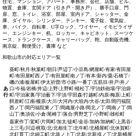
住宅、マンション、アパート、事務所、会社、店舗、ビル、
物置、倉庫、玄関ドア（引き戸・開き戸）、勝手口扉、門
扉、窓、トイレ、浴室、部屋、室内ドア、シャッター、金
庫、ダイヤル、シリンダー、テンキー、電子錠、電気錠、
車、バイク、自転車、U字ロック、ワイヤー、イモビライザ
ー、エンジンキー、机、ロッカー、キャビネット、スーツケ
ース、トランクケース、キャリーバッグ、鞄、自動販売機、
南京錠、郵便受け、書庫 など
和歌山市の対応エリア一覧
葵町/秋月/秋葉町/朝日/芦辺丁/小豆島/網屋町/有家/有田屋
町/有田屋町西ノ丁/有田屋町南ノ丁/有本/新内/粟/石橋丁/
磯の浦/板屋町/伊太祈曽/市小路/一番丁/五筋目/井戸/井ノ
あ
口/今福/岩橋/井辺/上野/上野町/植松丁/宇治鉄砲場/宇治袋
行
町/宇治家裏/宇治薮下/宇須/宇田森/打越町/内原/梅原/上町/
餌差町/江南/榎原/大川/大河内/大垣内/大谷/太田/岡円福院
西ノ丁/岡円福院東ノ丁/岡織屋小路/岡北ノ丁/岡南ノ丁/岡
山丁/奥須佐/小倉/尾崎丁/落合/男野芝丁/小野町/雄松町
嘉家作丁/駕町/片岡町/加太/徒町/金谷/加納/加納町/上黒谷/
上三毛/川辺/梶取/北/北相生丁/北牛町/北桶屋町/北休賀町/
北釘貫丁/北細工町/北坂ノ上丁/北新/北新戎ノ丁/北新桶屋