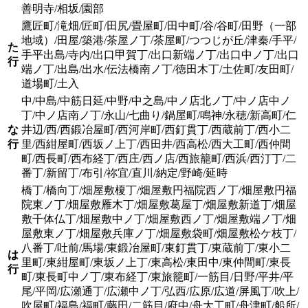
善明寺/相坂/園部
鷹匠町/滝畑/匠町/田尻/畳屋町/田中町/谷/谷町/田野（一部
地域）/田屋/築港/茶屋ノ丁/茶屋町/つつじが丘/津秦/手平/
た
手平出島/寺内/出口甲賀丁/出口新端ノ丁/出口中ノ丁/出口
行
端ノ丁/出島/出水/伝法橋南ノ丁/徳田木丁/土佐町/友田町/
道場町/土入
中/中島/中筋日延/中野/中之島/中ノ店北ノ丁/中ノ店中ノ
丁/中ノ店南ノ丁/永山/七曲り/鍋屋町/鳴神/永穂/新高町/仁
な
井辺/西/西鍛冶屋町/西河岸町/西釘貫丁/西蔵前丁/西小二
行
里/西紺屋町/西坂ノ上丁/西田井/西高松/西大工町/西仲間
町/西長町/西布経丁/西庄/西ノ店/西旅籠町/西浜/西汀丁/二
番丁/新留丁/布引/祢宜/直川/納定/野崎/延時
橋丁/橋向丁/畑屋敷榎丁/畑屋敷円福院西ノ丁/畑屋敷円福
院東ノ丁/畑屋敷雁木丁/畑屋敷葛屋丁/畑屋敷新道丁/畑屋
敷千体仏丁/畑屋敷中ノ丁/畑屋敷西ノ丁/畑屋敷端ノ丁/畑
屋敷東ノ丁/畑屋敷兵庫ノ丁/畑屋敷袋町/畑屋敷松ケ枝丁/
八番丁/吐前/馬場/東鍛冶屋町/東釘貫丁/東蔵前丁/東小二
は
里町/東紺屋町/東坂ノ上丁/東高松/東田中/東仲間町/東長
行
町/東長町中ノ丁/東布経丁/東旅籠町/一筋目/日野/平井/平
尾/平岡/広瀬通丁/広瀬中ノ丁/弘西/広原/広道/屏風丁/吹上/
吹屋町/福島/福町/藤田/二筋目/府中/舟大工町/舟津町/船所/