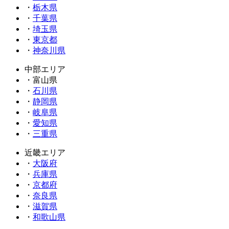
・
栃木県
・
千葉県
・
埼玉県
・
東京都
・
神奈川県
中部エリア
・富山県
・
石川県
・
静岡県
・
岐阜県
・
愛知県
・
三重県
近畿エリア
・
大阪府
・
兵庫県
・
京都府
・
奈良県
・
滋賀県
・
和歌山県